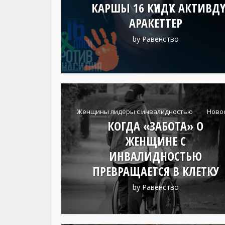
КАРШЫ 16 КҮНДҮК АКТИВДҮҮ
АРАКЕТТЕР
by
Равенство
Женщины лидеры с инвалидностью
Ново
КОГДА «ЗАБОТА» О
ЖЕНЩИНЕ С
ИНВАЛИДНОСТЬЮ
ПРЕВРАЩАЕТСЯ В КЛЕТКУ
by
Равенство