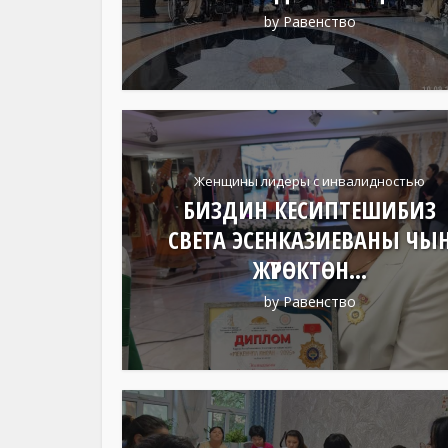
by
Равенство
Женщины лидеры с инвалидностью
БИЗДИН КЕСИПТЕШИБИЗ
СВЕТА ЭСЕНКАЗИЕВАНЫ ЧЫ
ЖҮРӨКТӨН...
by
Равенство