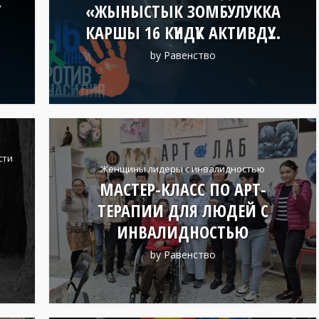
«ЖЫНЫСТЫК ЗОМБУЛУККА
КАРШЫ 16 КҮНДҮК АКТИВДҮҮ...
by
Равенство
сти
Женщины лидеры с инвалидностью
МАСТЕР-КЛАСС ПО АРТ-
ТЕРАПИИ ДЛЯ ЛЮДЕЙ С
ИНВАЛИДНОСТЬЮ
by
Равенство